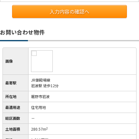
入力内容の確認へ
お問い合わせ物件
画像
JR御殿場線
最寄駅
岩波駅 徒歩12分
所在地
裾野市岩波
最適用途
住宅用地
総区画数
－
2
土地面積
280.57m