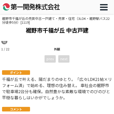
裾野市千福が丘の売買中古一戸建て・売家・住宅（3LDK・裾野駅バス22
分徒歩5分）[1119]
裾野市千福が丘 中古戸建
1 / 22
外観
prev
next
ポイント
千福が丘で叶える、陽だまりのゆとり。「広々LDK21帖×リ
フォーム済」で始める、理想の住み替え。 車社会の裾野市
で駐車場2台分も確保。自然豊かな素敵な環境でのびのびと
平穏な暮らしはいかがでしょうか。
コメント