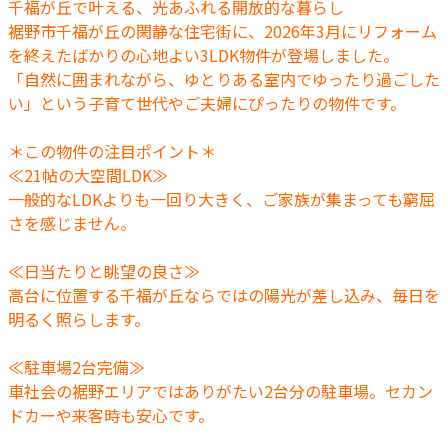
千福が丘で叶える、光あふれる開放的な暮らし
裾野市千福が丘の閑静な住宅街に、2026年3月にリフォーム
を終えたばかりの心地よい3LDK物件が登場しました。
「自然に囲まれながら、ゆとりある室内でゆったり過ごした
い」という子育て世代やご夫婦にぴったりの物件です。
＊この物件の注目ポイント＊
≪21帖の大空間LDK≫
一般的なLDKよりも一回り大きく、ご家族が集まっても窮屈
さを感じません。
≪日当たりと眺望の良さ≫
高台に位置する千福が丘ならではの陽光が差し込み、毎日を
明るく照らします。
≪駐車場2台完備≫
車社会の裾野エリアではありがたい2台分の駐車場。セカン
ドカーや来客時も安心です。