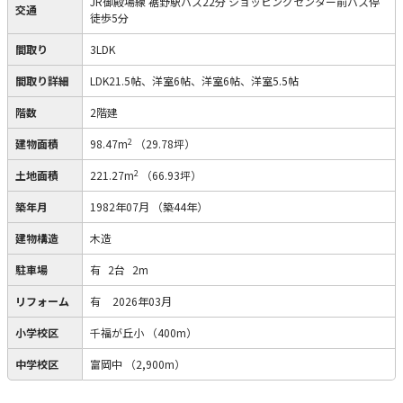
JR御殿場線 裾野駅バス22分 ショッピングセンター前バス停
交通
徒歩5分
間取り
3LDK
間取り詳細
LDK21.5帖、洋室6帖、洋室6帖、洋室5.5帖
階数
2階建
2
建物面積
98.47m
（29.78坪）
2
土地面積
221.27m
（66.93坪）
築年月
1982年07月
（築44年）
建物構造
木造
駐車場
有
2台
2m
リフォーム
有
2026年03月
小学校区
千福が丘小
（400m）
中学校区
富岡中
（2,900m）