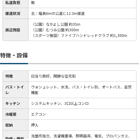
私道負担
無
接道状況
北：幅員6mの公道に12.3m接道
（公園）なかよし公園 約35m
周辺施設
（公園）むつみ公園 約300m
（スポーツ施設）ファイブハンドレッドクラブ 約1,300m
特徴・設備
特徴
日当り良好、閑静な住宅街
バス・トイ
ウォシュレット、水洗、バス・トイレ別、オートバス、追焚
レ
機能
キッチン
システムキッチン、3口以上コンロ
冷暖房
エアコン
収納
押入
洗面所独立、洗濯機置場、照明器具、電気、プロパンガス、
設備・機能