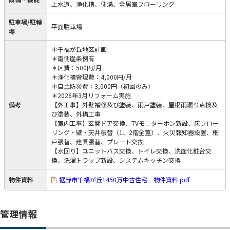
上水道、浄化槽、側溝、全居室フローリング
駐車場/駐輪
平面駐車場
場
＊千福が丘地区計画
＊南側崖条例有
＊区費：500円/月
＊浄化槽管理費：4,000円/月
＊自主防災費：3,000円（初回のみ）
＊2026年3月リフォーム実施
備考
【外工事】外壁補修及び塗装、雨戸塗装、屋根雨漏り点検及
び塗装、外構工事
【室内工事】玄関ドア交換、TVモニターホン新設、床フロー
リング・壁・天井張替（1、2階全室）、火災報知器設置、網
戸張替、建具張替、プレート交換
【水回り】ユニットバス交換、トイレ交換、洗面化粧台交
換、洗濯トラップ新設、システムキッチン交換
物件資料
裾野市千福が丘1450万中古住宅 物件資料.pdf
管理情報