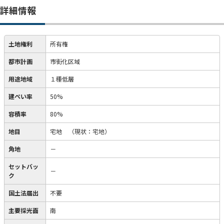
詳細情報
土地権利
所有権
都市計画
市街化区域
用途地域
１種低層
建ぺい率
50%
容積率
80%
地目
宅地
（現状：宅地）
角地
－
セットバッ
－
ク
国土法届出
不要
主要採光面
南