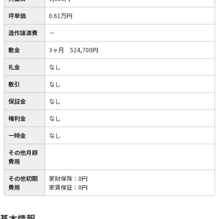
坪単価
0.61万円
造作譲渡費
－
敷金
3ヶ月 524,700円
礼金
なし
敷引
なし
保証金
なし
権利金
なし
一時金
なし
その他月額
費用
その他初期
家財保険
：
0円
費用
家賃保証
：
0円
基本情報