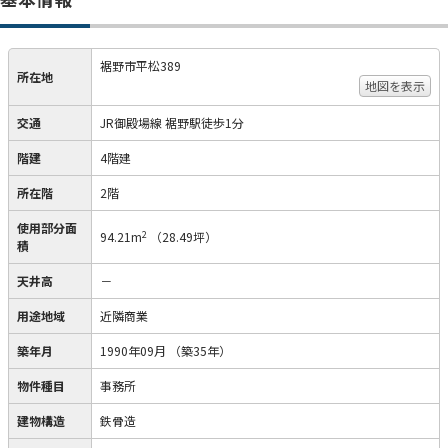
裾野市平松389
所在地
地図を表示
交通
JR御殿場線 裾野駅徒歩1分
階建
4階建
所在階
2階
使用部分面
2
94.21m
（28.49坪）
積
天井高
－
用途地域
近隣商業
築年月
1990年09月
（築35年）
物件種目
事務所
建物構造
鉄骨造