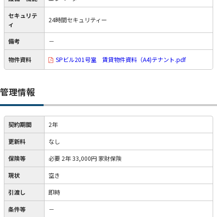
セキュリテ
24時間セキュリティー
ィ
備考
－
物件資料
SPビル201号室 賃貸物件資料（A4)テナント.pdf
管理情報
契約期間
2年
更新料
なし
保険等
必要
2年 33,000円 家財保険
現状
空き
引渡し
即時
条件等
－