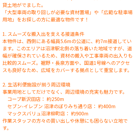
貸土地がでました。
「大型車両の取り回しが必要な資材置場」や「広範な駐車場
用地」をお探しの方に最適な物件です！
1. スムーズな搬入出を支える接道条件
本物件は、西側にある幅員5.6mの公道に、約7m接道してい
ます。このエリアは沼津駅北側の落ち着いた地域ですが、道
幅が確保されているため、資材の搬入や工事車両の出入りも
比較的スムーズ。裾野・長泉方面や、国道1号線へのアクセ
スも良好なため、広域をカバーする拠点として重宝します。
2. 生活利便施設が揃う周辺環境
事業用地としてだけでなく、周辺環境の充実も魅力です。
コープ新沢田店： 約250m
セブン-イレブン 沼津のぼりみち通り店： 約400m
マックスバリュ沼津柳町店： 約900m
作業スタッフの方々の買い出しや休憩にも困らない立地で
す。