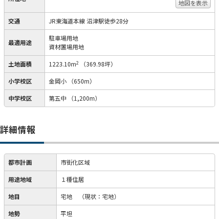
地図を表示
交通
JR東海道本線 沼津駅徒歩28分
駐車場用地
最適用途
資材置場用地
2
土地面積
1223.10m
（369.98坪）
小学校区
金岡小
（650m）
中学校区
第五中
（1,200m）
詳細情報
都市計画
市街化区域
用途地域
１種住居
地目
宅地
（現状：宅地）
地勢
平坦