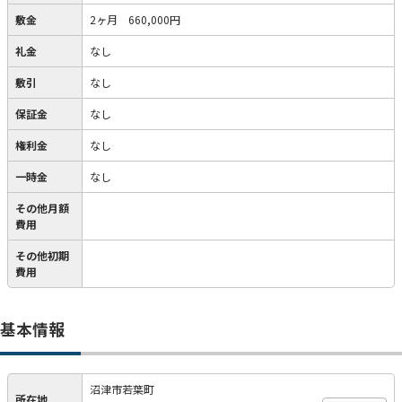
敷金
2ヶ月 660,000円
礼金
なし
敷引
なし
保証金
なし
権利金
なし
一時金
なし
その他月額
費用
その他初期
費用
基本情報
沼津市若葉町
所在地