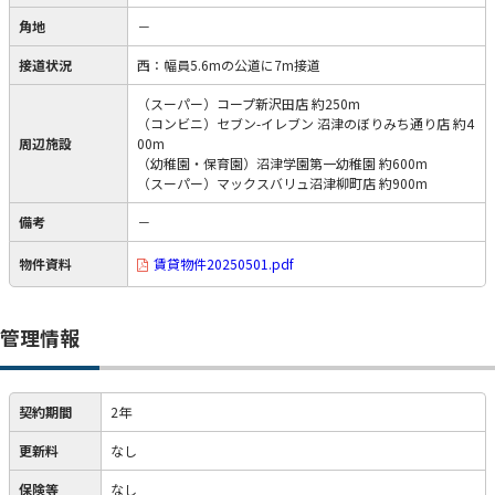
角地
－
接道状況
西：幅員5.6mの公道に7m接道
（スーパー）コープ新沢田店 約250m
（コンビニ）セブン-イレブン 沼津のぼりみち通り店 約4
周辺施設
00m
（幼稚園・保育園）沼津学園第一幼稚園 約600m
（スーパー）マックスバリュ沼津柳町店 約900m
備考
－
物件資料
賃貸物件20250501.pdf
管理情報
契約期間
2年
更新料
なし
保険等
なし