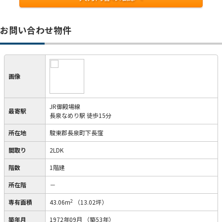
お問い合わせ物件
画像
JR御殿場線
最寄駅
長泉なめり駅 徒歩15分
所在地
駿東郡長泉町下長窪
間取り
2LDK
階数
1階建
所在階
－
2
専有面積
43.06m
（13.02坪）
築年月
1972年09月
（築53年）