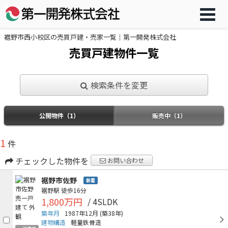
裾野市西小校区の売買戸建・売家一覧｜第一開発株式会社
売買戸建物件一覧
検索条件を変更
公開物件（1）
販売中（1）
1
件
チェックした物件を
お問い合わせ
裾野市佐野
新着
裾野駅
徒歩16分
1,800万円
/ 4SLDK
築年月
1987年12月
(築38年)
建物構造
軽量鉄骨造