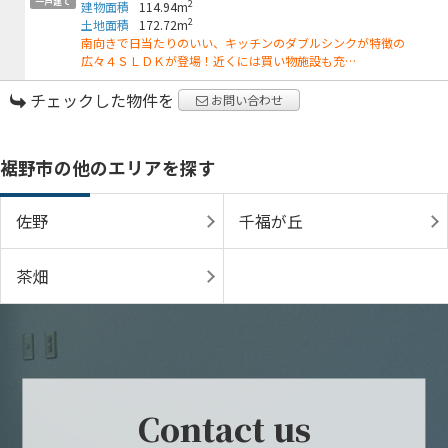
一戸建て
2
建物面積
114.94m
2
土地面積
172.72m
南向きで日当たりのいい、キッチンのダブルシンクが特徴の
広々４ＳＬＤＫが登場！近くには買い物施設も充…
チェックした物件を
お問い合わせ
裾野市の他のエリアを探す
佐野
千福が丘
茶畑
Contact us