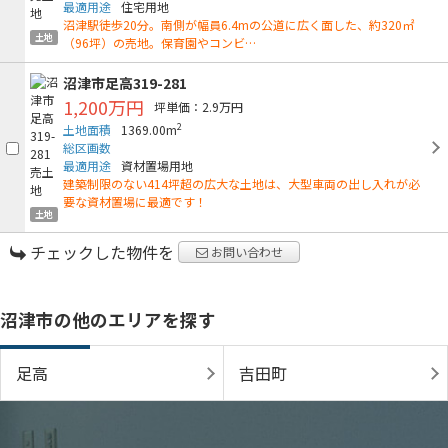
最適用途
住宅用地
沼津駅徒歩20分。南側が幅員6.4mの公道に広く面した、約320㎡
土地
（96坪）の売地。保育園やコンビ…
沼津市足高319-281
1,200万円
坪単価：2.9万円
2
土地面積
1369.00m
総区画数
最適用途
資材置場用地
建築制限のない414坪超の広大な土地は、大型車両の出し入れが必
要な資材置場に最適です！
土地
チェックした物件を
お問い合わせ
沼津市の他のエリアを探す
足高
吉田町