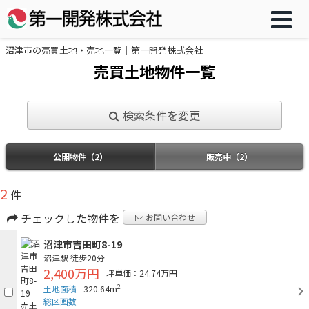
沼津市の売買土地・売地一覧｜第一開発株式会社
売買土地物件一覧
検索条件を変更
公開物件（2）
販売中（2）
2
件
チェックした物件を
お問い合わせ
沼津市吉田町8-19
沼津駅
徒歩20分
2,400万円
坪単価：24.74万円
2
土地面積
320.64m
総区画数