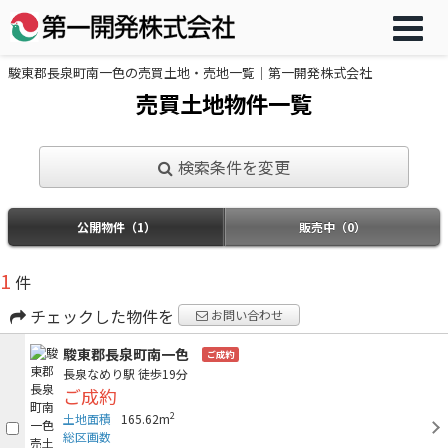
駿東郡長泉町南一色の売買土地・売地一覧｜第一開発株式会社
売買土地物件一覧
検索条件を変更
公開物件（1）
販売中（0）
1
件
チェックした物件を
お問い合わせ
駿東郡長泉町南一色
ご成約
長泉なめり駅
徒歩19分
ご成約
2
土地面積
165.62m
総区画数