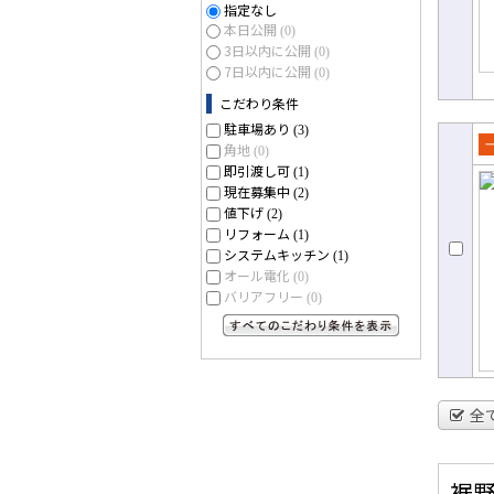
指定なし
本日公開
(0)
3日以内に公開
(0)
7日以内に公開
(0)
こだわり条件
駐車場あり
(3)
角地
(0)
売
即引渡し可
(1)
て
現在募集中
(2)
値下げ
(2)
リフォーム
(1)
システムキッチン
(1)
オール電化
(0)
バリアフリー
(0)
すべてのこだわり条件を見る
全
裾