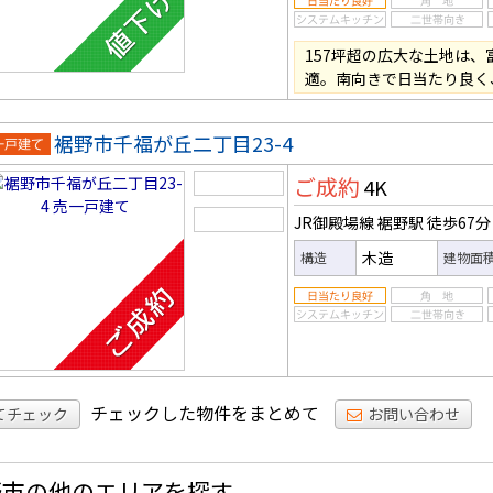
157坪超の広大な土地は
適。南向きで日当たり良く
裾野市千福が丘二丁目23-4
一戸建
ご成約
4K
JR御殿場線 裾野駅
徒歩67分
木造
構造
建物面
チェックした物件をまとめて
てチェック
お問い合わせ
野市の他のエリアを探す