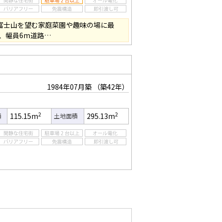
、富士山を望む家庭菜園や趣味の場に最
、幅員6m道路…
1984年07月築
（築42年）
2
2
115.15m
295.13m
積
土地面積