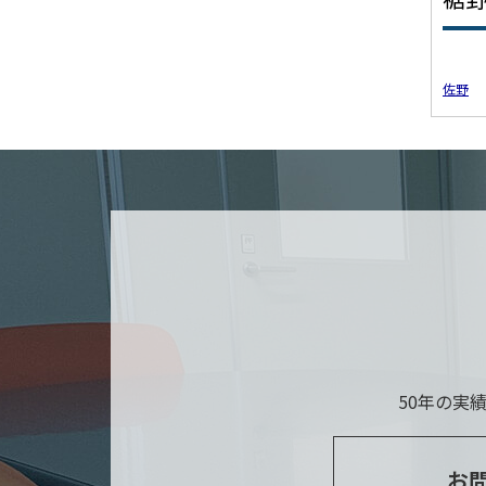
佐野
50年の実
お