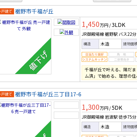
裾野市千福が丘
一戸建
1,450
3LDK
万円
/
JR御殿場線 裾野駅
バス22分
木造
構造
建物面
千福が丘で叶える、陽だま
ム済」で始める、理想の住
裾野市千福が丘三丁目17-6
一戸建
1,300
5DK
万円
/
JR御殿場線 岩波駅
徒歩75分
木造
構造
建物面