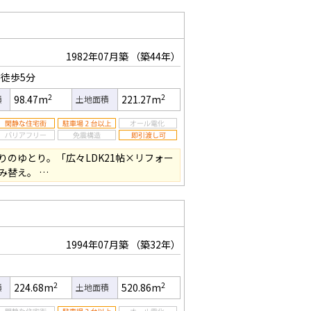
1982年07月築
（築44年）
徒歩5分
2
2
98.47m
221.27m
積
土地面積
りのゆとり。「広々LDK21帖×リフォー
み替え。 …
1994年07月築
（築32年）
2
2
224.68m
520.86m
積
土地面積