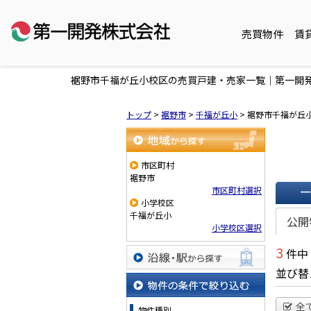
売買物件
賃
裾野市千福が丘小校区の売買戸建・売家一覧｜第一開
トップ
>
裾野市
>
千福が丘小
>
裾野市千福が丘
地域から探す
市区町村
裾野市
市区町村選択
小学校区
一覧で
千福が丘小
公開
小学校区選択
3
件中
並び替
沿線・駅から探す
物件の条件で絞り込む
全
物件種別