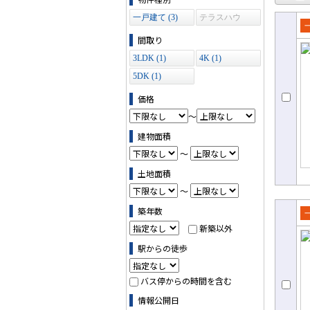
一戸建て (3)
テラスハウ
ス (0)
売
間取り
て
3LDK (1)
4K (1)
5DK (1)
価格
～
建物面積
～
土地面積
～
築年数
売
新築以外
て
駅からの徒歩
バス停からの時間を含む
情報公開日