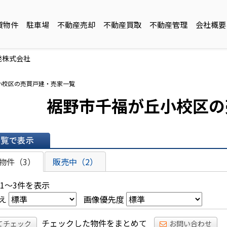
貸物件
駐車場
不動産売却
不動産買取
不動産管理
会社概要
発株式会社
小校区の売買戸建・売家一覧
裾野市千福が丘小校区の
表示
物件（3）
販売中（2）
 1～3件を表示
え
画像優先度
チェックした物件をまとめて
てチェック
お問い合わせ