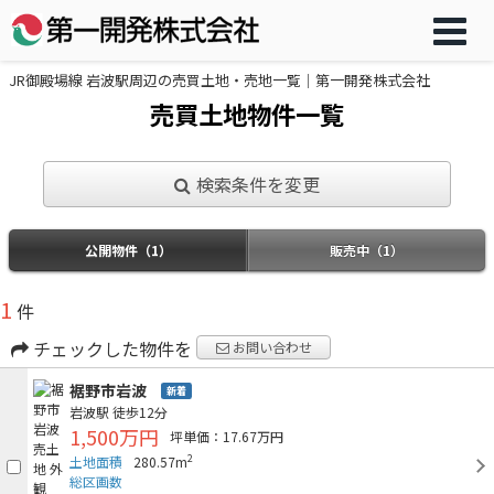
JR御殿場線 岩波駅周辺の売買土地・売地一覧｜第一開発株式会社
売買土地物件一覧
検索条件を変更
公開物件（1）
販売中（1）
1
件
チェックした物件を
お問い合わせ
裾野市岩波
新着
岩波駅
徒歩12分
1,500万円
坪単価：17.67万円
2
土地面積
280.57m
総区画数