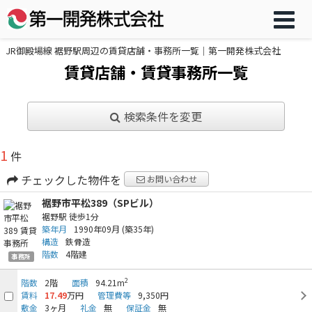
JR御殿場線 裾野駅周辺の賃貸店舗・事務所一覧｜第一開発株式会社
賃貸店舗・賃貸事務所一覧
検索条件を変更
1
件
チェックした物件を
お問い合わせ
裾野市平松389（SPビル）
裾野駅
徒歩1分
築年月
1990年09月
(築35年)
構造
鉄骨造
階数
4階建
事務所
2
階数
2階
面積
94.21m
賃料
17.49
万円
管理費等
9,350円
敷金
3ヶ月
礼金
無
保証金
無