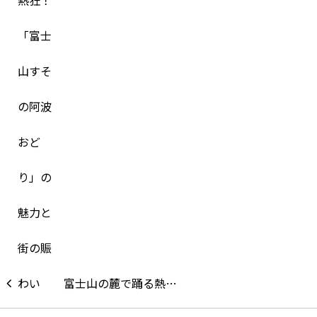
富士山の麓で踊る熱…