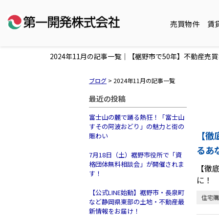
売買物件
賃
2024年11月の記事一覧｜【裾野市で50年】不動産
ブログ
>
2024年11月の記事一覧
最近の投稿
富士山の麓で踊る熱狂！「富士山
すその阿波おどり」の魅力と街の
【徹
賑わい
るあ
7月18日（土）裾野市役所で「資
格団体無料相談会」が開催されま
【徹
す！
に！
【公式LINE始動】裾野市・長泉町
住宅購
など静岡県東部の土地・不動産最
新情報をお届け！