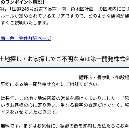
ロのワンポイント解説】
件は「国道246号沿道下長窪・南一色地区計画」の区域内にご
のルールが定められているエリアですので、どのような建物が
やすくご説明いたします。
町南一色 物件詳細ページ
土地探し・お家探しでご不明な点は第一開発株式
裾野市・長泉町・御殿
市平松にある第一開発株式会社にご相談ください。
ちは長年、この地で地域密着の営業を続けてまいりました。「思
というお客様の心に寄り添い、単なる数字の査定だけでなく、
バイスをさせていただきます。
は無料です。まずはお気軽に、裾野の街を熟知した私たちにお