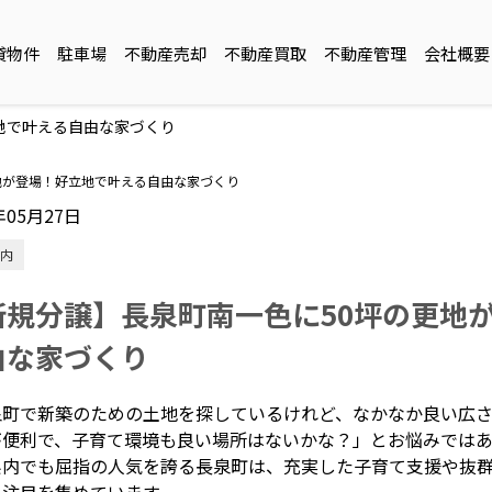
貸物件
駐車場
不動産売却
不動産買取
不動産管理
会社概要
地で叶える自由な家づくり
地が登場！好立地で叶える自由な家づくり
年05月27日
内
新規分譲】長泉町南一色に50坪の更地
由な家づくり
泉町で新築のための土地を探しているけれど、なかなか良い広
が便利で、子育て環境も良い場所はないかな？」とお悩みでは
県内でも屈指の人気を誇る長泉町は、充実した子育て支援や抜