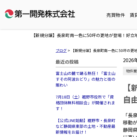
売買物件
賃
【新規分譲】長泉町南一色に50坪の更地が登場！好立
ブログ
>
【新規分譲】長泉町南一色に50坪の更
2026
最近の投稿
物件案
富士山の麓で踊る熱狂！「富士山
すその阿波おどり」の魅力と街の
【
賑わい
自
7月18日（土）裾野市役所で「資
格団体無料相談会」が開催されま
す！
「長
【公式LINE始動】裾野市・長泉町
移動
など静岡県東部の土地・不動産最
静岡
新情報をお届け！