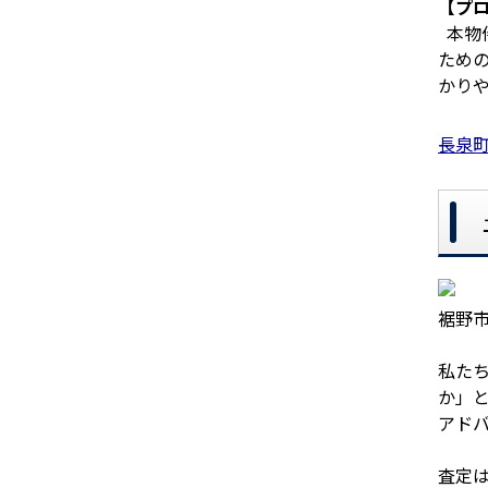
【プ
本物
ため
かり
長泉
裾野
私た
か」
アド
査定