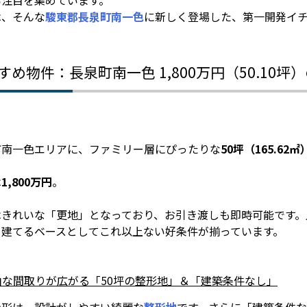
い注目を集めています。
は、そんな
駿東郡長泉町南一色
に新しく登場した、第一開発イ
！
すめ物件：長泉町南一色 1,800万円（50.10坪
町南一色エリアに、ファミリー層にぴったりな
50坪（165.62
は
1,800万円
。
はきれいな「更地」となっており、お引き渡しも即時可能です。
を建てるベースとしてこれ以上ない好条件が揃っています。
自由な間取りが広がる「50坪の整形地」＆「建築条件なし」