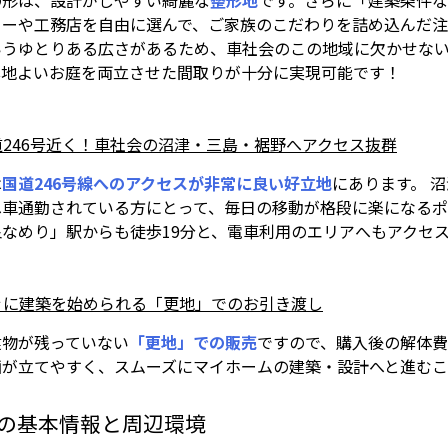
の形は、設計がしやすい綺麗な
整形地
です。さらに「建築条件
カーや工務店を自由に選んで、ご家族のこだわりを詰め込んだ注文
いうゆとりある広さがあるため、車社会のこの地域に欠かせない
心地よいお庭を両立させた間取りが十分に実現可能です！
国道246号近く！車社会の沼津・三島・裾野へアクセス抜群
は
国道246号線へのアクセスが非常に良い好立地
にあります。 
へ車通勤されている方にとって、毎日の移動が格段に楽になるポ
泉なめり」駅からも徒歩19分と、電車利用のエリアへもアクセ
すぐに建築を始められる「更地」でのお引き渡し
建物が残っていない
「更地」での販売
ですので、購入後の解体
画が立てやすく、スムーズにマイホームの建築・設計へと進む
の基本情報と周辺環境