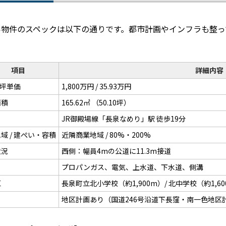
い物件のスペックは以下の通りです。都市計画やインフラも整っ
項目
詳細内容
/ 坪単価
1,800万円 / 35.93万円
面積
165.62㎡ （50.10坪）
JR御殿場線「長泉なめり」駅 徒歩19分
域 / 建ぺい・容積
近隣商業地域 / 80%・200%
状況
西側：幅員4mの公道に11.3m接道
プロパンガス、電気、上水道、下水道、側溝
区
長泉町立北小学校（約1,900m）/ 北中学校（約1,6
地区計画あり（国道246号沿道下長窪・南一色地区