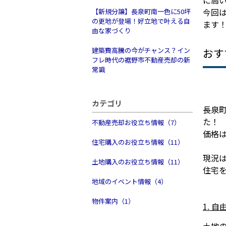
に高
今回
【新規分譲】長泉町南一色に50坪
の更地が登場！好立地で叶える自
ます
由な家づくり
建築費高騰の今がチャンス？イン
おす
フレ時代の裾野市不動産売却の新
常識
カテゴリ
長泉
た！
不動産売却お役立ち情報（7）
価格
住宅購入のお役立ち情報（11）
現況
土地購入のお役立ち情報（11）
住宅
地域のイベント情報（4）
物件案内（1）
1. 